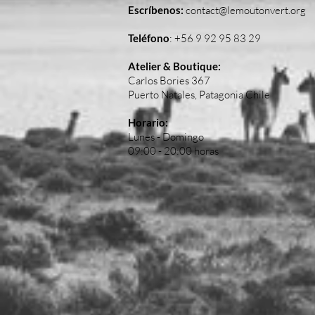
Escríbenos:
contact@lemoutonvert.org
Teléfono
:
+56 9 92 95 83 29
Atelier & Boutique:
Carlos Bories 367
Puerto Natales, Patagonia Chile
Horario:
Lunes - Domingo
09:00 - 20:00 horas