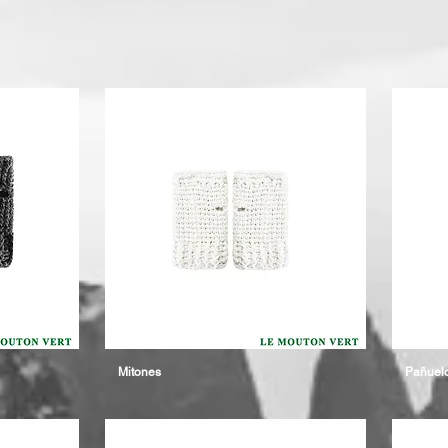
Mitones
Pañuel