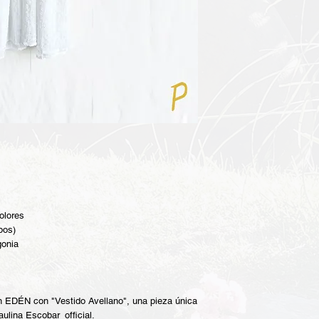
olores
bos)
gonia
n EDÉN con "Vestido Avellano", una pieza única
ulina Escobar_official.