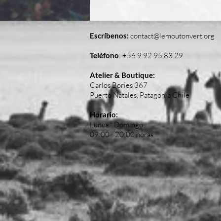
Escríbenos:
contact@lemoutonvert.org
Teléfono
:
+56 9 92 95 83 29
Atelier & Boutique:
Carlos Bories 367
Puerto Natales, Patagonia Chile
Horario:
Lunes - Domingo
09:00 - 20:00 horas