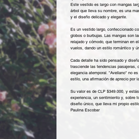
Este vestido es largo con mangas larg
árbol que lleva su nombre, es una man
y el diseño delicado y elegante.
Es un vestido largo, confeccionado co
globos o burbujas. Las mangas son lar
relajado y cómodo, que terminan en ela
vuelos, dando un estilo romántico y ún
Cada detalle ha sido pensado y diseñ
trasciende las tendencias pasajeras, o
elegancia atemporal. "Avellano" no es
estilo, una afirmación de aprecio por l
Su valor es de CLP $349.000, y estás
experiencia, un sentimiento y, sobre t
diseño único, que lleva mi propio estil
Paulina Escobar