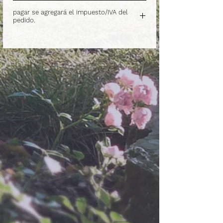
.
pagar se agregará el impuesto/IVA del
pedido.
.