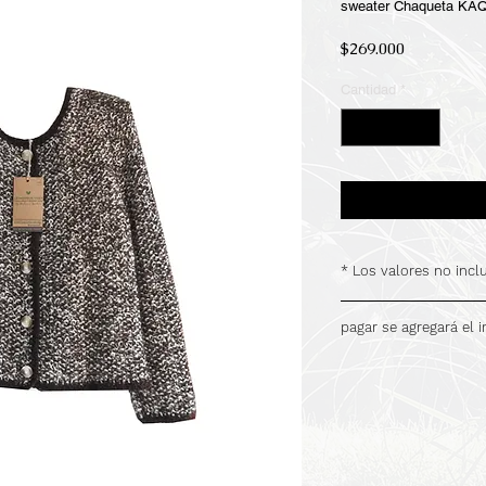
sweater Chaqueta K
Precio
$269.000
Cantidad
*
* Los valores no inc
.
pagar se agregará el 
.