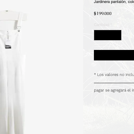
Jardinera pantalón, col
Precio
$199.000
Cantidad
*
* Los valores no inc
.
pagar se agregará el 
.