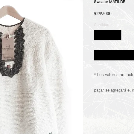
Sweater MATILDE
Precio
$299.000
Cantidad
*
* Los valores no inc
.
pagar se agregará el 
.