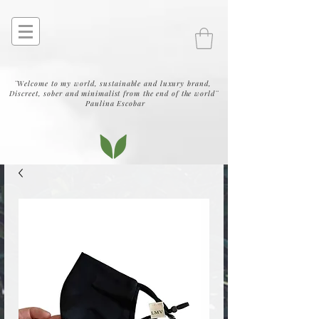
¨Welcome to my world, sustainable and luxury brand,
Discreet, sober and minimalist from the end of the world¨
Paulina Escobar