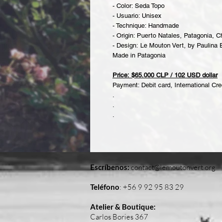
- Color: Seda Topo
- Usuario: Unisex
- Technique: Handmade
- Origin: Puerto Natales, Patagonia, Ch
- Design: Le Mouton Vert, by Paulina
Made in Patagonia
Price: $65.000 CLP / 102 USD dollar
Payment: Debit card, International Cre
.
.
.
Escríbenos:
contact@lemoutonvert.org
Teléfono
:
+56 9 92 95 83 29
Atelier & Boutique:
Carlos Bories 367