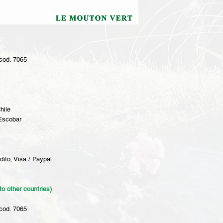
cod. 7065
hile
 Escobar
dito, Visa / Paypal
to other countries)
cod. 7065