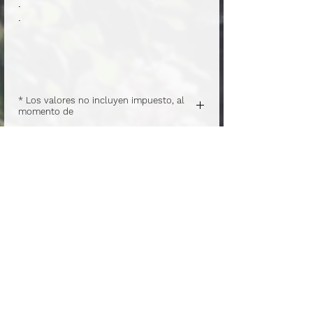
.
.
* Los valores no incluyen impuesto, al
momento de
.
pagar se agregará el impuesto/IVA del
pedido.
.