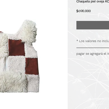
Chaqueta piel oveja 
Precio
$690.000
* Los valores no inc
.
pagar se agregará el 
.