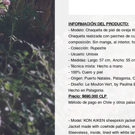
INFORMACIÓN DEL PRODUCTO:
- Modelo: Chaqueta de piel de oveja
Chaqueta realizada con parches de cue
composición. Sin manga, al interior, fo
- Colección: Rupestre
- Usuario: Unisex
- Medidas: Largo: 57 cm, Ancho: 55 c
- Técnica mixta: Hecho a mano
- 100% Cuero y piel
- Origen: Puerto Natales, Patagonia, C
- Diseño: Le Mouton Vert, by Paulina
Hecho en Patagonia
Precio: $690.000 CLP
Método de pago en Chile y otros países
.
.
- Model: KON AIKEN sheepskin jacket
Jacket made with cowhide patches, wh
Sleeveless, inside, lined with white lan