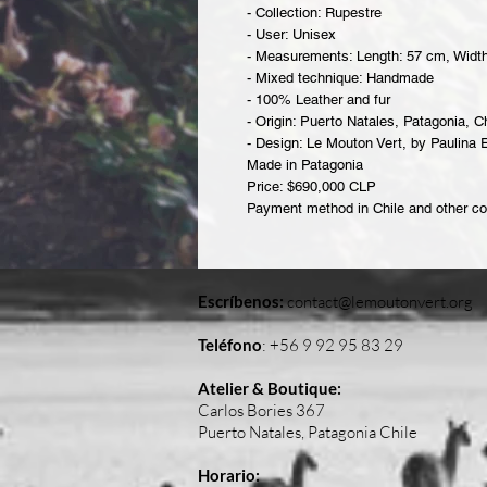
- Collection: Rupestre
- User: Unisex
- Measurements: Length: 57 cm, Width
- Mixed technique: Handmade
- 100% Leather and fur
- Origin: Puerto Natales, Patagonia, Ch
- Design: Le Mouton Vert, by Paulina
Made in Patagonia
Price: $690,000 CLP
Payment method in Chile and other cou
Escríbenos:
contact@lemoutonvert.org
Teléfono
:
+56 9 92 95 83 29
Atelier & Boutique:
Carlos Bories 367
Puerto Natales, Patagonia Chile
Horario: