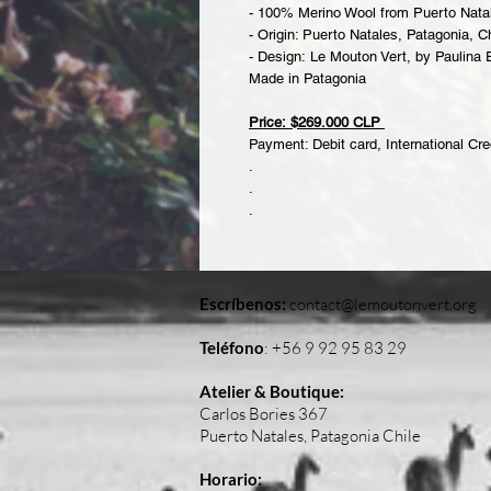
- 100% Merino Wool from Puerto Natal
- Origin: Puerto Natales, Patagonia, Ch
- Design: Le Mouton Vert, by Paulina
Made in Patagonia
Price: $269.000 CLP
Payment: Debit card, International Cred
.
.
.
Escríbenos:
contact@lemoutonvert.org
Teléfono
:
+56 9 92 95 83 29
Atelier & Boutique:
Carlos Bories 367
Puerto Natales, Patagonia Chile
Horario: