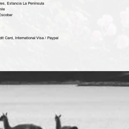
es, Estancia La Península
ile
 Escobar
it Card, International Visa / Paypal