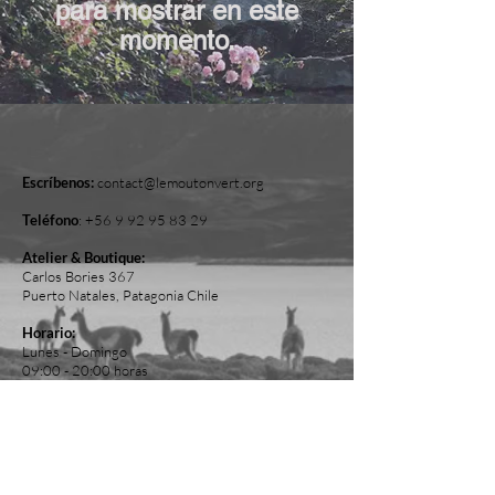
para mostrar en este
momento.
Escríbenos:
contact@lemoutonvert.org
Teléfono
:
+56 9 92 95 83 29
Atelier & Boutique:
Carlos Bories 367
Puerto Natales, Patagonia Chile
Horario:
Lunes - Domingo
09:00 - 20:00 horas